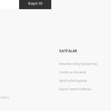
Kayıt Ol
SAYFALAR
Mesafeli Satış Sözleşmesi
Gizlilik ve Güvenlik
İptal İade Koşullari
Kişisel Veriler Politikası
 Formu