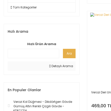
Tüm Kategoriler
Hızlı Arama
Hızlı Ürün Arama
Ara
Detaylı Arama
En Populer Olanlar
Verozi Deri U
Verozi Kol Düğmesi - Dikdörtgen Gövde
469,00 T
Gümüş Altın Renkli Çizgili Gövde -
KDFÇÇDA