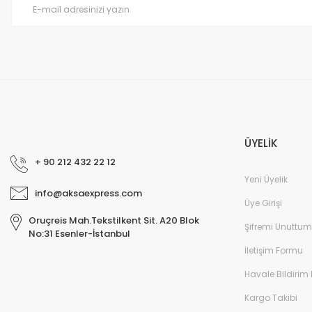
ÜYELİK
+ 90 212 432 22 12
Yeni Üyelik
info@aksaexpress.com
Üye Girişi
Oruçreis Mah.Tekstilkent Sit. A20 Blok
Şifremi Unuttum
No:31 Esenler-İstanbul
İletişim Formu
Havale Bildirim
Kargo Takibi