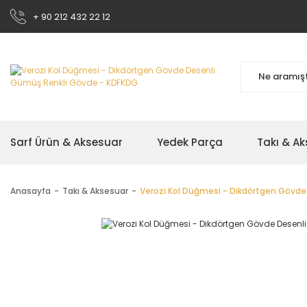
+ 90 212 432 22 12
Sarf Ürün & Aksesuar
Yedek Parça
Takı & A
Anasayfa
Takı & Aksesuar
Verozi Kol Düğmesi - Dikdörtgen Gövd