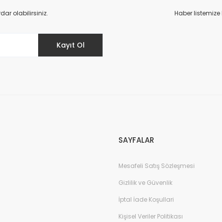
Yorum Yaz
r olabilirsiniz.
Haber listemize
Kayıt Ol
Gönder
SAYFALAR
Mesafeli Satış Sözleşmesi
Gizlilik ve Güvenlik
İptal İade Koşullari
Kişisel Veriler Politikası