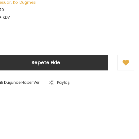
sesuar
,
Kol Düğmesi
70
 + KDV
Sepete Ekle
atı Düşünce Haber Ver
Paylaş