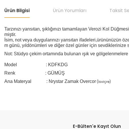
Ürün Bilgisi
Ürün Yorumları
Taksit S
Tarzınızı yansıtan, şıklığınızı tamamlayan Verozi Kol Düğm
miştir.
İsim, not veya duygularınızı yansıtan ifadeleri,ürününüzün özel
m günü, yıldönümleri ve diğer özel günler için sevdiklerinize sı
Not: Stüdyo çekim ortamında bulunan ışık ve gölgelenmelere 
Model : KDFKDG
Renk : GÜMÜŞ
Ana Materyal : Nrystar Zamak Overcor
(İsviçre)
Bu ürünün fiyat bilgisi, resim, ürün açıklamalarında ve diğer konular
Görüş ve önerileriniz için teşekkür ederiz.
E-Bülten'e Kayıt Olun
Ürün resmi kalitesiz, bozuk veya görüntülenemiyor.