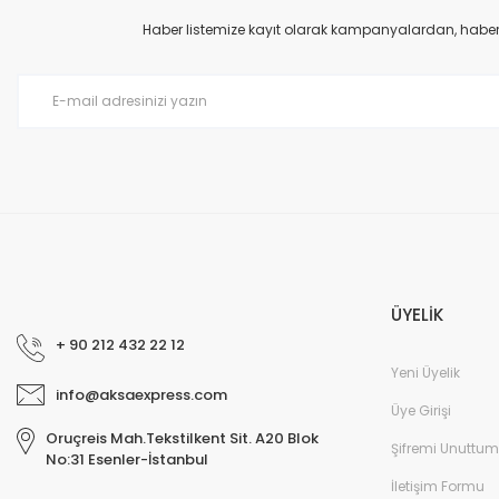
Ürün açıklamasında eksik bilgiler bulunuyor.
Haber listemize kayıt olarak kampanyalardan, haberda
Ürün bilgilerinde hatalar bulunuyor.
Ürün fiyatı diğer sitelerden daha pahalı.
Bu ürüne benzer farklı alternatifler olmalı.
ÜYELİK
+ 90 212 432 22 12
Yeni Üyelik
info@aksaexpress.com
Üye Girişi
Oruçreis Mah.Tekstilkent Sit. A20 Blok
Şifremi Unuttum
No:31 Esenler-İstanbul
İletişim Formu