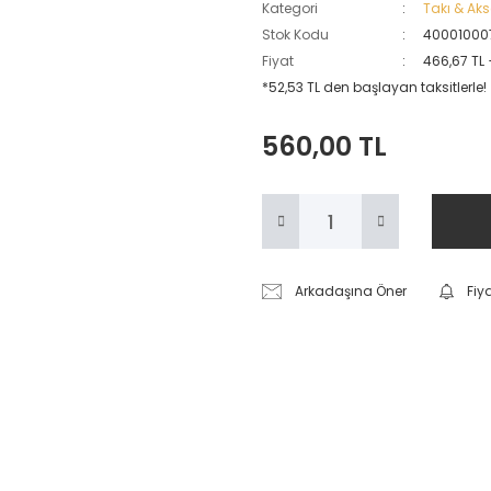
Kategori
Takı & Ak
Stok Kodu
40001000
Fiyat
466,67 TL
*52,53 TL den başlayan taksitlerle!
560,00 TL
Arkadaşına Öner
Fiy