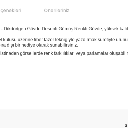
eçenekleri
Önerileriniz
esi - Dikdörtgen Gövde Desenli Gümüş Renkli Gövde
, yüksek kalit
 kutusu üzerine fiber lazer tekniğiyle yazdırmak suretiyle ürününü
ra dışı bir hediye olarak sunabilirsiniz.
istinaden görsellerde renk
farklılıkları veya parlamalar oluşabilir
da yetersiz gördüğünüz noktaları öneri formunu kullanarak tarafımıza il
Bu ürüne ilk yorumu siz yapın!
S