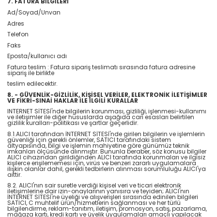
7. FATURA BİLGİLERİ
Ad/Soyad/Unvan
Adres
Telefon
Faks
Eposta/kullanıcı adı
Fatura teslim : Fatura sipariş teslimatı sırasında fatura adresine
sipariş ile birlikte
teslim edilecektir.
8. - GÜVENLİK-GİZLİLİK, KİŞİSEL VERİLER, ELEKTRONİK İLETİŞİMLER
VE FİKRİ-SINAİ HAKLAR İLE İLGİLİ KURALLAR
INTERNET SİTESİ'nde bilgilerin korunması, gizliliği, işlenmesi-kullanımı
ve iletişimler ile diğer hususlarda aşağıda cari esasları belirtilen
gizlilik kuralları-politikası ve şartlar geçerlidir.
8.1.ALICI tarafından İNTERNET SİTESİ'nde girilen bilgilerin ve işlemlerin
güvenliği için gerekli önlemler, SATICI tarafındaki sistem
altyapısında, bilgi ve işlemin mahiyetine göre günümüz teknik
imkanları ölçüsünde alınmıştır. Bununla beraber, söz konusu bilgiler
ALICI cihazından girildiğinden ALICI tarafında korunmaları ve ilgisiz
kişilerce erişilememesi için, virüs ve benzeri zararlı uygulamalara
ilişkin olanlar dahil, gerekli tedbirlerin alınması sorumluluğu ALICI'ya
aittir.
8.2. ALICI'nın sair suretle verdiği kişisel veri ve ticari elektronik
iletişimlerine dair izin-onaylarının yanısıra ve teyiden; ALICI'nın
İNTERNET SİTESİ'ne üyeliği ve alışverişleri sırasında edinilen bilgileri
SATICI, C muhtelif ürün/hizmetlerin sağlanması ve her türlü
bilgilendirme, reklam-tanıtım, iletişim, promosyon, satış, pazarlama,
mağaza kartı, kredi kartı ve üyelik uygulamaları amaçlı yapılacak