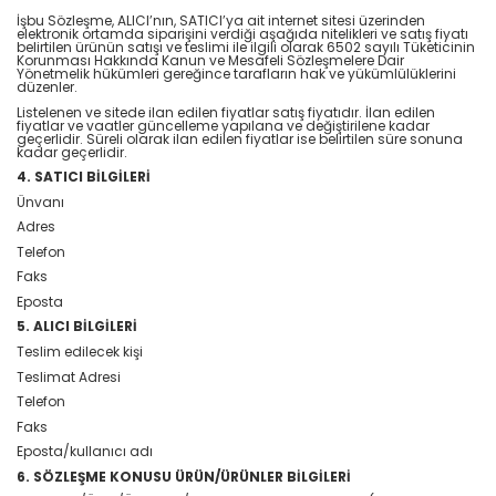
İşbu Sözleşme, ALICI’nın, SATICI’ya ait internet sitesi üzerinden
elektronik ortamda siparişini verdiği aşağıda nitelikleri ve satış fiyatı
belirtilen ürünün satışı ve teslimi ile ilgili olarak 6502 sayılı Tüketicinin
Korunması Hakkında Kanun ve Mesafeli Sözleşmelere Dair
Yönetmelik hükümleri gereğince tarafların hak ve yükümlülüklerini
düzenler.
Listelenen ve sitede ilan edilen fiyatlar satış fiyatıdır. İlan edilen
fiyatlar ve vaatler güncelleme yapılana ve değiştirilene kadar
geçerlidir. Süreli olarak ilan edilen fiyatlar ise belirtilen süre sonuna
kadar geçerlidir.
4. SATICI BİLGİLERİ
Ünvanı
Adres
Telefon
Faks
Eposta
5. ALICI BİLGİLERİ
Teslim edilecek kişi
Teslimat Adresi
Telefon
Faks
Eposta/kullanıcı adı
6. SÖZLEŞME KONUSU ÜRÜN/ÜRÜNLER BİLGİLERİ