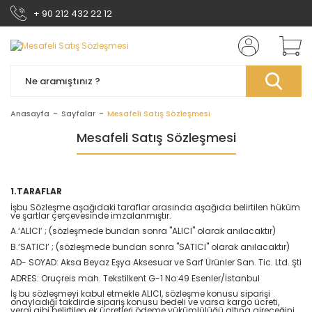
+ 90 212 432 22 12
Anasayfa
Sayfalar
Mesafeli Satış Sözleşmesi
Mesafeli Satış Sözleşmesi
1.TARAFLAR
İşbu Sözleşme aşağıdaki taraflar arasında aşağıda belirtilen hüküm
ve şartlar çerçevesinde imzalanmıştır.
A.‘ALICI’ ; (sözleşmede bundan sonra "ALICI" olarak anılacaktır)
B.‘SATICI’ ; (sözleşmede bundan sonra "SATICI" olarak anılacaktır)
AD- SOYAD:
Aksa Beyaz Eşya Aksesuar ve Sarf Ürünler San. Tic. Ltd. Şti
ADRES:
Oruçreis mah. Tekstilkent G-1 No:49 Esenler/İstanbul
İş bu sözleşmeyi kabul etmekle ALICI, sözleşme konusu siparişi
onayladığı takdirde sipariş konusu bedeli ve varsa kargo ücreti,
vergi gibi belirtilen ek ücretleri ödeme yükümlülüğü altına gireceğini