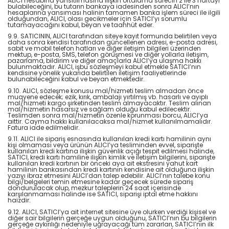
ALICI hesabına yansıtılmasına ilişkin ortalama sürecin 2 ile 3 haftayı
bulabileceğini, bu tutarın bankaya iadesinden sonra ALICI’nın
hesaplarına yansıması halinin tamamen banka işlem süreci ile ilgili
olduğundan, ALICI, olası gecikmeler için SATICI’yı sorumlu
tutamayacağını kabul, beyan ve taahhüt eder.
9.9. SATICININ, ALICI tarafından siteye kayıt formunda belirtilen veya
daha sonra kendisi tarafından güncellenen adresi, e-posta adresi,
sabit ve mobil telefon hatları ve diğer iletişim bilgileri üzerinden
mektup, e-posta, SMS, telefon görüşmesi ve diğer yollarla iletişim,
pazarlama, bildirim ve diğer amaçlarla ALICI’ya ulaşma hakkı
bulunmaktadır. ALICI, işbu sözleşmeyi kabul etmekle SATICI’nın
kendisine yönelik yukarıda belirtilen iletişim faaliyetlerinde
bulunabileceğini kabul ve beyan etmektedir.
9.10. ALICI, sözleşme konusu mal/hizmeti teslim almadan önce
muayene edecek; ezik, kırık, ambalajı yırtılmış vb. hasarlı ve ayıplı
mal/hizmeti kargo şirketinden teslim almayacaktır. Teslim alınan
mal/hizmetin hasarsız ve sağlam olduğu kabul edilecektir.
Teslimden sonra mal/hizmetin özenle korunması borcu, ALICI’ya
aittir. Cayma hakkı kullanılacaksa mal/hizmet kullanılmamalıdır.
Fatura iade edilmelidir.
9.11. ALICI ile sipariş esnasında kullanılan kredi kartı hamilinin aynı
kişi olmaması veya ürünün ALICI’ya tesliminden evvel, siparişte
kullanılan kredi kartına ilişkin güvenlik açığı tespit edilmesi halinde,
SATICI, kredi kartı hamiline ilişkin kimlik ve iletişim bilgilerini, siparişte
kullanılan kredi kartının bir önceki aya ait ekstresini yahut kart
hamilinin bankasından kredi kartının kendisine ait olduğuna ilişkin
yazıyı ibraz etmesini ALICI’dan talep edebilir. ALICI’nın talebe konu
bilgi/belgeleri temin etmesine kadar geçecek sürede sipariş
dondurulacak olup, mezkur taleplerin 24 saat içerisinde
karşılanmaması halinde ise SATICI, siparişi iptal etme hakkını
haizdir.
9.12. ALICI, SATICI’ya ait internet sitesine üye olurken verdiği kişisel ve
diğer sair bilgilerin gerçeğe uygun olduğunu, SATICI’nın bu bilgilerin
gerçeğe aykırılığı nedeniyle uğrayacağı tüm zararları, SATICI’nın ilk