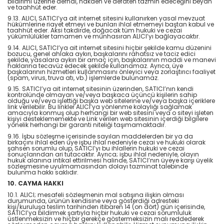
bildirimi üzerine derhal, nakden ve defaten tazmin edeceğini beyan
ve taahhüt eder.
9.13. ALICI, SATICI’ya ait internet sitesini kullanırken yasal mevzuat
hükümlerine riayet etmeyi ve bunları ihlal etmemeyi baştan kabul ve
taahhüt eder. Aksi takdirde, doğacak tüm hukuki ve cezai
yükümlülükler tamamen ve münhasıran ALICI’yı bağlayacaktır.
9.14. ALICI, SATICI’ya ait internet sitesini hiçbir şekilde kamu düzenini
bozucu, genel ahlaka aykırı, başkalarını rahatsız ve taciz edici
şekilde, yasalara aykırı bir amaç için, başkalarının maddi ve manevi
haklarına tecavüz edecek şekilde kullanamaz. Ayrıca, üye
başkalarının hizmetleri kullanmasını önleyici veya zorlaştırıcı faaliyet
(spam, virus, truva atı, vb.) işlemlerde bulunamaz.
9.15. SATICI’ya ait internet sitesinin üzerinden, SATICI’nın kendi
kontrolünde olmayan ve/veya başkaca üçüncü kişilerin sahip
olduğu ve/veya işlettiği başka web sitelerine ve/veya başka içeriklere
link verilebilir. Bu linkler ALICI’ya yönlenme kolaylığı sağlamak
amacıyla konmuş olup herhangi bir web sitesini veya o siteyi işleten
kişiyi desteklememekte ve Link verilen web sitesinin içerdiği bilgilere
yönelik herhangi bir garanti niteliği taşımamaktadır.
9.16. İşbu sözleşme içerisinde sayılan maddelerden bir ya da
birkaçını ihlal eden üye işbu ihlal nedeniyle cezai ve hukuki olarak
şahsen sorumlu olup, SATICI’yı bu ihlallerin hukuki ve cezai
sonuçlarından ari tutacaktır. Ayrıca; işbu ihlal nedeniyle, olayın
hukuk alanına intikal ettirilmesi halinde, SATICI’nın üyeye karşı üyelik
sözleşmesine uyulmamasından dolayı tazminat talebinde
bulunma hakkı saklıdır.
10. CAYMA HAKKI
10.1. ALICI; mesafeli sözleşmenin mal satışına ilişkin olması
durumunda, ürünün kendisine veya gösterdiği adresteki
kişi/kuruluşa teslim tarihinden itibaren 14 (on dört) gün içerisinde,
SATICI’ya bildirmek şartıyla hiçbir hukuki ve cezai sorumluluk
üstlenmeksizin ve hiçbir gerekçe göstermeksizin malı reddederek