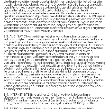
elektronik ve diğer ticari-sosyal iletişimler için, belirtilenler ve halefleri
nezdinde süresiz olarak veya öngörecekleri süre ile kayda alınabilir,
basılı/manyetik arşivlerde saklanabilir, gerekli görülen hallerde
güncellenebilir, paylaşılabilir, aktarılabilir, transfer edilebilir,
kullanılabilir ve sair suretlerle işlenebilir. Bu veriler ayrıca kanunen
gereken durumlarda ilgili Merci ve Mahkemelere iletilebilir. ALICI kişisel
olan-olmayan mevcut ve yeni bilgilerinin, kişisel verilerin korunması
hakkında mevzuat ile elektronik ticaret mevzuatına uygun biçimde
yukarıdaki kapsamda kullanımına, paylaşımına, işlenmesine ve
kendisine ticari olan-olmayan elektronik iletişimler ve diğer iletişimler
yapılmasına muvafakat ve izin vermiştir.
8.3. ALICI SATICI'ya belirtilen iletişim kanallarından ulaşarak veri
kullanımı-işlenmelerini ve/veya aynı kanallardan kanuni usulünce
ulaşarak ya da kendisine gönderilen elektronik iletişimlerdeki red
hakkını kullanarak iletişimleri her zaman için durdurabilir. ALICI'nın bu
husustaki açık bildirimine göre, kişisel veri işlemleri ve/veya tarafına
iletişimler yasal azami süre içinde durdurulur; ayrıca dilerse,
hukuken muhafazası gerekenler ve/veya mümkün olanlar
haricindeki bilgileri, veri kayıt sisteminden silinir ya da kimliği belli
olmayacak biçimde anonim hale getirilir. ALICI isterse kişisel
verilerinin işlenmesi ile ilgili işlemler, aktarıldığı kişiler, eksik veya yanlış
olması halinde düzeltilmesi, düzeltilen bilgilerin ilgili üçüncü kişilere
bildirilmesi, verilerin silinmesi veya yok edilmesi, otomatik sistemler
ile analiz edilmesi sureti ile kendisi aleyhine bir sonucun ortaya
çıkmasına itiraz, verilerin kanuna aykırı olarak işlenmesi sebebi ile
zarara uğrama halinde giderilmesi gibi konularda SATICI'ya her
zaman yukarıdaki iletişim kanallarından başvurabilir ve bilgi alabilir.
Bu hususlardaki başvuru ve talepleri yasal azami süreler içinde
yerine getirilecek yahut hukuki gerekçesi tarafına açıklanarak kabul
edilmeyebilecektir.
8.4. INTERNET SİTESİ'ne ait her türlü bilgi ve içerik ile bunların
düzenlenmesi, revizyonu ve kısmen/tamamen kullanımı konusunda;
SATICI'nın anlaşmasına göre diğer üçüncü sahıslara ait olanlar
hariç; tüm fikri-sınai haklar ve mülkiyet hakları SATICI'ya aittir.
8.5. SATICI yukarıdaki konularda gerekli görebileceği her türlü