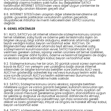
değişikliği yapma hakkını saklı tutar; bu değişiklikler SATICI
tarafından INTERNET SİTESİ'nden veya diğer uygun yöntemler ile
duyurulduğu andan itibaren geçerli olur.
8.6. INTERNET SİTESİ'nden ulaşılan diğer sitelerde kendilerine ait
gizlilik-güvenlik politikaları ve kullanım şartları geçerlidir,
oluşabilecek ihtilaflar ile menfi neticelerinden SATICI sorumlu
değildir.
9. GENEL HÜKÜMLER
9.1. ALICI, SATICI’ya ait internet sitesinde sözleşme konusu ürünün
temel nitelikleri, satış fiyatı ve ödeme şekli ile teslimata ilişkin ön
bilgileri okuyup, bilgi sahibi olduğunu, elektronik ortamda gerekli
teyidi verdiğini kabul, beyan ve taahhüt eder. ALICI’nın; Ön
Bilgilendirmeyi elektronik ortamda teyit etmesi, mesafeli satış
sözleşmesinin kurulmasından evvel, SATICI tarafından ALICI' ya
verilmesi gereken adresi, siparişi verilen ürünlere ait temel özellikleri,
ürünlerin vergiler dâhil fiyatını, ödeme ve teslimat bilgilerini de doğru
ve eksiksiz olarak edindiğini kabul, beyan ve taahhüt eder.
9.2. Sözleşme konusu her bir ürün, 30 günlük yasal süreyi aşmamak
kaydı ile ALICI' nın yerleşim yeri uzaklığına bağlı olarak internet
sitesindeki ön bilgiler kısmında belirtilen süre zarfında ALICI veya
ALICI’nın gösterdiği adresteki kişi ve/veya kuruluşa teslim edilir. Bu
süre içinde ürünün ALICI’ya teslim edilememesi durumunda,
ALICI’nın sözleşmeyi feshetme hakkı saklıdır.
9.3. SATICI, Sözleşme konusu ürünü eksiksiz, siparişte belirtilen
niteliklere uygun ve varsa garanti belgeleri, kullanım kılavuzları işin
gereği olan bilgi ve belgeler ile teslim etmeyi, her türlü ayıptan arî
olarak yasal mevzuat gereklerine göre sağlam, standartlara uygun
bir şekilde işi doğruluk ve dürüstlük esasları dâhilinde ifa etmeyi,
hizmet kalitesini koruyup yükseltmeyi, işin ifası sırasında gerekli
dikkat ve özeni göstermeyi, ihtiyat ve öngörü ile hareket etmeyi kabul,
beyan ve taahhüt eder.
9.4. SATICI, sözleşmeden doğan ifa yükümlülüğünün süresi