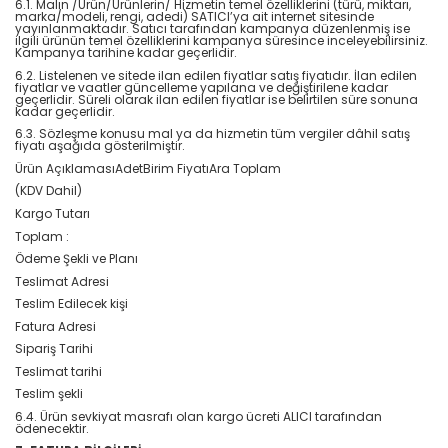
6.1. Malın /Ürün/Ürünlerin/ Hizmetin temel özelliklerini (türü, miktarı,
marka/modeli, rengi, adedi) SATICI’ya ait internet sitesinde
yayınlanmaktadır. Satıcı tarafından kampanya düzenlenmiş ise
ilgili ürünün temel özelliklerini kampanya süresince inceleyebilirsiniz.
Kampanya tarihine kadar geçerlidir.
6.2. Listelenen ve sitede ilan edilen fiyatlar satış fiyatıdır. İlan edilen
fiyatlar ve vaatler güncelleme yapılana ve değiştirilene kadar
geçerlidir. Süreli olarak ilan edilen fiyatlar ise belirtilen süre sonuna
kadar geçerlidir.
6.3. Sözleşme konusu mal ya da hizmetin tüm vergiler dâhil satış
fiyatı aşağıda gösterilmiştir.
Ürün AçıklamasıAdetBirim FiyatıAra Toplam
(KDV Dahil)
Kargo Tutarı
Toplam :
Ödeme Şekli ve Planı
Teslimat Adresi
Teslim Edilecek kişi
Fatura Adresi
Sipariş Tarihi
Teslimat tarihi
Teslim şekli
6.4. Ürün sevkiyat masrafı olan kargo ücreti ALICI tarafından
ödenecektir.