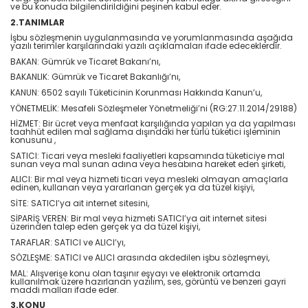
ve bu konuda bilgilendirildiğini peşinen kabul eder.
2.TANIMLAR
İşbu sözleşmenin uygulanmasında ve yorumlanmasında aşağıda
yazılı terimler karşılarındaki yazılı açıklamaları ifade edeceklerdir.
BAKAN: Gümrük ve Ticaret Bakanı’nı,
BAKANLIK: Gümrük ve Ticaret Bakanlığı’nı,
KANUN: 6502 sayılı Tüketicinin Korunması Hakkında Kanun’u,
YÖNETMELİK: Mesafeli Sözleşmeler Yönetmeliği’ni (RG:27.11.2014/29188)
HİZMET: Bir ücret veya menfaat karşılığında yapılan ya da yapılması
taahhüt edilen mal sağlama dışındaki her türlü tüketici işleminin
konusunu ,
SATICI: Ticari veya mesleki faaliyetleri kapsamında tüketiciye mal
sunan veya mal sunan adına veya hesabına hareket eden şirketi,
ALICI: Bir mal veya hizmeti ticari veya mesleki olmayan amaçlarla
edinen, kullanan veya yararlanan gerçek ya da tüzel kişiyi,
SİTE: SATICI’ya ait internet sitesini,
SİPARİŞ VEREN: Bir mal veya hizmeti SATICI’ya ait internet sitesi
üzerinden talep eden gerçek ya da tüzel kişiyi,
TARAFLAR: SATICI ve ALICI’yı,
SÖZLEŞME: SATICI ve ALICI arasında akdedilen işbu sözleşmeyi,
MAL: Alışverişe konu olan taşınır eşyayı ve elektronik ortamda
kullanılmak üzere hazırlanan yazılım, ses, görüntü ve benzeri gayri
maddi malları ifade eder.
3.KONU