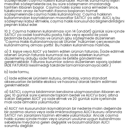
sözleşmeden cayma hakkını kullanabilir. Hizmet sunumuna ilişkin
mesafeli sözleşmelerde ise, bu süre sözleşmenin imzalandığı
tarihten itibaren başlar. Cayma hakkı süresi sona ermeden önce,
tüketicinin onayı ile hizmetin ifasına başlanan hizmet
sözleşmelerinde cayma hakkı kullanılamaz. Cayma hakkının
kullanımından kaynaklanan masraflar SATICI’ ya aittir. ALICI, iş bu
sözleşmeyi kabul etmekle, cayma hakkı konusunda bilgilendirildiğini
peşinen kabul eder.
10.2. Cayma hakkının kullanılması için 14 (ondört) günlük süre içinde
SATICI' ya iadeli taahhütlü posta, faks veya eposta ile yazılı
bildirimde bulunulması ve ürünün işbu sözleşmede düzenlenen
"Cayma Hakkı Kullanılamayacak Ürünler" hükümleri çerçevesinde
kullanılmamış olması şarttır. Bu hakkın kullanılması halinde,
a) 3. kişiye veya ALICI’ ya teslim edilen ürünün faturası, (İade edilmek
istenen ürünün faturası kurumsal ise, iade ederken kurumun
düzenlemiş olduğu iade faturası ile birlikte gönderilmesi
gerekmektedir. Faturası kurumlar adına düzenlenen sipariş iadeleri
İADE FATURASI kesilmediği takdirde tamamlanamayacaktır.)
b) İade formu,
c) İade edilecek ürünlerin kutusu, ambalajı, varsa standart
aksesuarları ile birlikte eksiksiz ve hasarsız olarak teslim edilmesi
gerekmektedir.
d) SATICI, cayma bildiriminin kendisine ulaşmasından itibaren en
geç 10 günlük süre içerisinde toplam bedeli ve ALICI’yı borç altına
sokan belgeleri ALICI’ ya iade etmek ve 20 günlük süre içerisinde
malı iade almakla yükümlüdür.
e) ALICI’ nın kusurundan kaynaklanan bir nedenle malın değerinde
bir azalma olursa veya iade imkânsızlaşırsa ALICI kusuru oranında
SATICI’ nın zararlarını tazmin etmekle yükümlüdür. Ancak cayma
hakkı süresi içinde malın veya ürünün usulüne uygun kullanılması
sebebiyle meydana gelen değişiklik ve bozulmalardan ALICI
sorumlu değildir.