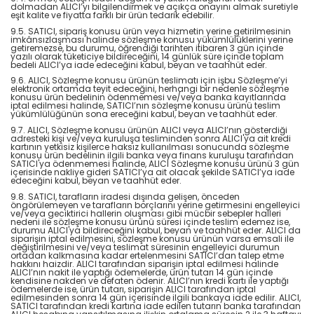
dolmadan ALICI’yı bilgilendirmek ve açıkça onayını almak suretiyle
eşit kalite ve fiyatta farklı bir ürün tedarik edebilir.
9.5. SATICI, sipariş konusu ürün veya hizmetin yerine getirilmesinin
imkânsızlaşması halinde sözleşme konusu yükümlülüklerini yerine
getiremezse, bu durumu, öğrendiği tarihten itibaren 3 gün içinde
yazılı olarak tüketiciye bildireceğini, 14 günlük süre içinde toplam
bedeli ALICI’ya iade edeceğini kabul, beyan ve taahhüt eder.
9.6. ALICI, Sözleşme konusu ürünün teslimatı için işbu Sözleşme’yi
elektronik ortamda teyit edeceğini, herhangi bir nedenle sözleşme
konusu ürün bedelinin ödenmemesi ve/veya banka kayıtlarında
iptal edilmesi halinde, SATICI’nın sözleşme konusu ürünü teslim
yükümlülüğünün sona ereceğini kabul, beyan ve taahhüt eder.
9.7. ALICI, Sözleşme konusu ürünün ALICI veya ALICI’nın gösterdiği
adresteki kişi ve/veya kuruluşa tesliminden sonra ALICI'ya ait kredi
kartının yetkisiz kişilerce haksız kullanılması sonucunda sözleşme
konusu ürün bedelinin ilgili banka veya finans kuruluşu tarafından
SATICI'ya ödenmemesi halinde, ALICI Sözleşme konusu ürünü 3 gün
içerisinde nakliye gideri SATICI’ya ait olacak şekilde SATICI’ya iade
edeceğini kabul, beyan ve taahhüt eder.
9.8. SATICI, tarafların iradesi dışında gelişen, önceden
öngörülemeyen ve tarafların borçlarını yerine getirmesini engelleyici
ve/veya geciktirici hallerin oluşması gibi mücbir sebepler halleri
nedeni ile sözleşme konusu ürünü süresi içinde teslim edemez ise,
durumu ALICI'ya bildireceğini kabul, beyan ve taahhüt eder. ALICI da
siparişin iptal edilmesini, sözleşme konusu ürünün varsa emsali ile
değiştirilmesini ve/veya teslimat süresinin engelleyici durumun
ortadan kalkmasına kadar ertelenmesini SATICI’dan talep etme
hakkını haizdir. ALICI tarafından siparişin iptal edilmesi halinde
ALICI’nın nakit ile yaptığı ödemelerde, ürün tutarı 14 gün içinde
kendisine nakden ve defaten ödenir. ALICI’nın kredi kartı ile yaptığı
ödemelerde ise, ürün tutarı, siparişin ALICI tarafından iptal
edilmesinden sonra 14 gün içerisinde ilgili bankaya iade edilir. ALICI,
SATICI tarafından kredi kartına iade edilen tutarın banka tarafından