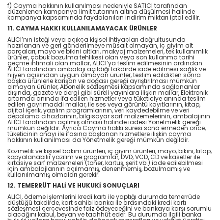
f) Cayma hakkının kullanılması nedeniyle SATICI tarafından
düzenlenen kampanya limit tutarının altına düşülmesi halinde
kampanya kapsamında faydalanılan indirim miktarı iptal edilir.
11. CAYMA HAKKI KULLANILAMAYACAK ÜRÜNLER
ALICI’nın isteği veya açıkça kişisel ihtiyaçları doğrultusunda
hazırlanan ve geri gönderilmeye müsait olmayan, iç giyim alt
parçaları, mayo ve bikini altları, makyaj malzemeleri, tek kullanımlık
ürünler, çabuk bozulma tehlikesi olan veya son kullanma tarihi
geçme ihtimali olan mallar, ALICI’ya teslim edilmesinin ardından
ALICI tarafından ambalajı açıldığı takdirde iade edilmesi sağlık ve
hijyen açısından uygun olmayan ürünler, teslim edildikten sonra
başka ürünlerle karışan ve doğası gereği ayrıştırılması mümkün
olmayan ürünler, Abonelik sözleşmesi kapsamında sağlananlar
dışında, gazete ve dergi gibi süreli yayınlara ilişkin mallar, Elektronik
ortamda anında ifa edilen hizmetler veya tüketiciye anında teslim
edilen gayrimaddi mallar, ile ses veya görüntü kayıtlarının, kitap,
dijital içerik, yazılım programlarının, veri kaydedebilme ve veri
depolama cihazlarının, bilgisayar sarf malzemelerinin, ambalajının
ALICI tarafından açılmış olması halinde iadesi Yönetmelik gereği
mümkün değildir. Ayrıca Cayma hakkı süresi sona ermeden önce,
tüketicinin onayı ile ifasına başlanan hizmetlere ilişkin cayma
hakkının kullanılması da Yönetmelik gereği mümkün değildir.
Kozmetik ve kişisel bakım ürünleri, iç giyim ürünleri, mayo, bikini, kitap,
kopyalanabilir yazılım ve programlar, DVD, VCD, CD ve kasetler ile
kırtasiye sarf malzemeleri (toner, kartuş, şerit vb.) iade edilebilmesi
için ambalajlarının açılmamış, denenmemiş, bozulmamış ve
kullanılmamış olmaları gerekir.
12. TEMERRÜT HALİ VE HUKUKİ SONUÇLARI
ALICI, ödeme işlemlerini kredi kartı ile yaptığı durumda temerrüde
düştüğü takdirde, kart sahibi banka ile arasındaki kredi kartı
sözleşmesi çerçevesinde faiz ödeyeceğini ve bankaya karşı sorumlu
olacağını kabul, beyan ve taahhüt eder. Bu durumda ilgili banka