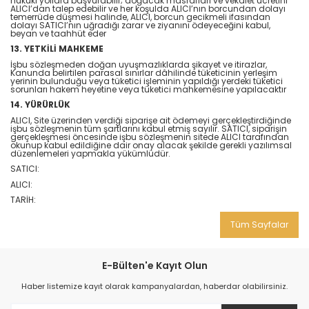
hukuki yollara başvurabilir; doğacak masrafları ve vekâlet ücretini
ALICI’dan talep edebilir ve her koşulda ALICI’nın borcundan dolayı
temerrüde düşmesi halinde, ALICI, borcun gecikmeli ifasından
dolayı SATICI’nın uğradığı zarar ve ziyanını ödeyeceğini kabul,
beyan ve taahhüt eder
13. YETKİLİ MAHKEME
İşbu sözleşmeden doğan uyuşmazlıklarda şikayet ve itirazlar,
Kanunda belirtilen parasal sınırlar dâhilinde tüketicinin yerleşim
yerinin bulunduğu veya tüketici işleminin yapıldığı yerdeki tüketici
sorunları hakem heyetine veya tüketici mahkemesine yapılacaktır
14. YÜRÜRLÜK
ALICI, Site üzerinden verdiği siparişe ait ödemeyi gerçekleştirdiğinde
işbu sözleşmenin tüm şartlarını kabul etmiş sayılır. SATICI, siparişin
gerçekleşmesi öncesinde işbu sözleşmenin sitede ALICI tarafından
okunup kabul edildiğine dair onay alacak şekilde gerekli yazılımsal
düzenlemeleri yapmakla yükümlüdür.
SATICI:
ALICI:
TARİH:
Tüm Sayfalar
E-Bülten'e Kayıt Olun
Haber listemize kayıt olarak kampanyalardan, haberdar olabilirsiniz.