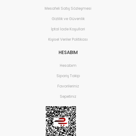
Mesafeli Satış Sözleşmesi
Gizlilik ve Güvenlik
İptal İade Koşullari
Kişisel Veriler Politikası
HESABIM
Hesabım
Sipariş Takip
Favorileriniz
Sepetiniz