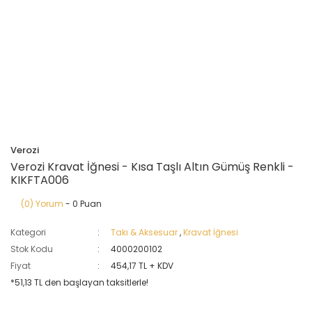
Verozi
Verozi Kravat İğnesi - Kısa Taşlı Altın Gümüş Renkli -
KIKFTA006
(0) Yorum
- 0 Puan
Kategori
Takı & Aksesuar
,
Kravat İğnesi
Stok Kodu
4000200102
Fiyat
454,17 TL + KDV
*51,13 TL den başlayan taksitlerle!