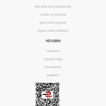
Mesafeli Satış Sözleşmesi
Gizlilik ve Güvenlik
İptal İade Koşullari
Kişisel Veriler Politikası
HESABIM
Hesabım
Sipariş Takip
Favorileriniz
Sepetiniz