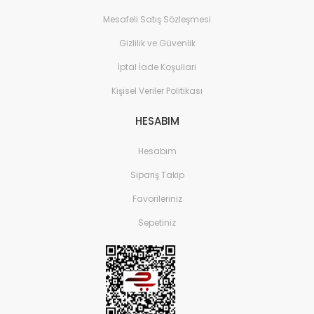
Mesafeli Satış Sözleşmesi
Gizlilik ve Güvenlik
İptal İade Koşullari
Kişisel Veriler Politikası
HESABIM
Hesabım
Sipariş Takip
Favorileriniz
Sepetiniz