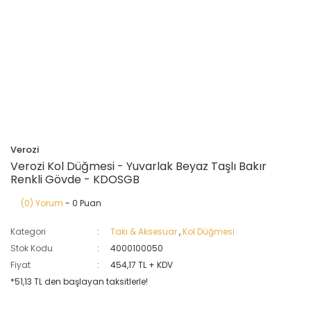
Verozi
Verozi Kol Düğmesi - Yuvarlak Beyaz Taşlı Bakır
Renkli Gövde - KDOSGB
(0) Yorum
- 0 Puan
Kategori
Takı & Aksesuar
,
Kol Düğmesi
Stok Kodu
4000100050
Fiyat
454,17 TL + KDV
*51,13 TL den başlayan taksitlerle!