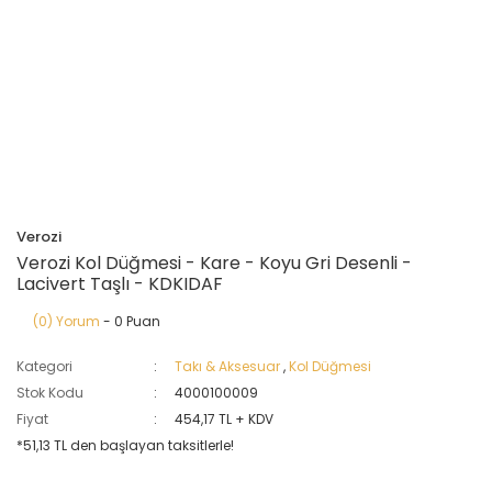
Verozi
Verozi Kol Düğmesi - Kare - Koyu Gri Desenli -
Lacivert Taşlı - KDKIDAF
(0) Yorum
- 0 Puan
Kategori
Takı & Aksesuar
,
Kol Düğmesi
Stok Kodu
4000100009
Fiyat
454,17 TL + KDV
*51,13 TL den başlayan taksitlerle!