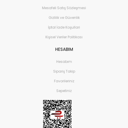
Mesafeli Satış Sözleşmesi
Gizlilik ve Güvenlik
İptal İade Koşullari
Kişisel Veriler Politikası
HESABIM
Hesabım
Sipariş Takip
Favorileriniz
Sepetiniz