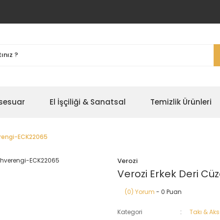
ksesuar
El İşçiliği & Sanatsal
Temizlik Ürünleri
erengi-ECK22065
Verozi
Verozi Erkek Deri C
(0) Yorum
- 0 Puan
Kategori
Takı & Ak