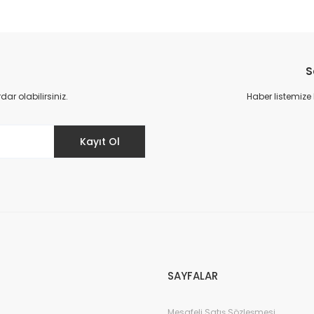
da yetersiz gördüğünüz noktaları öneri formunu kullanarak tarafımıza il
Bu ürüne ilk yorumu siz yapın!
S
Yorum Yaz
r olabilirsiniz.
Haber listemize
Kayıt Ol
Gönder
SAYFALAR
Mesafeli Satış Sözleşmesi