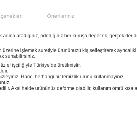
eçenekleri
Önerileriniz
 adına aradığınız, ödediğiniz her kuruşa değecek, gerçek deride
 üzerine işlemek suretiyle ürününüzü kişiselleştirerek ayrıcalıkl
ak sunabilirsiniz.
z el işçiliğiyle Türkiye’de üretilmiştir.
ldır.
eyiniz. Harici herhangi bir temizlik ürünü kullanmayınız.
unuz.
 edilir. Aksi halde ürününüz deforme olabilir, kullanım ö