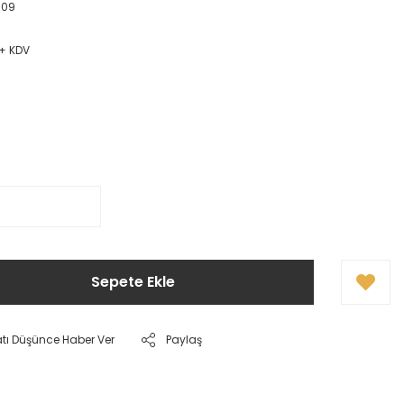
009
 + KDV
Sepete Ekle
atı Düşünce Haber Ver
Paylaş