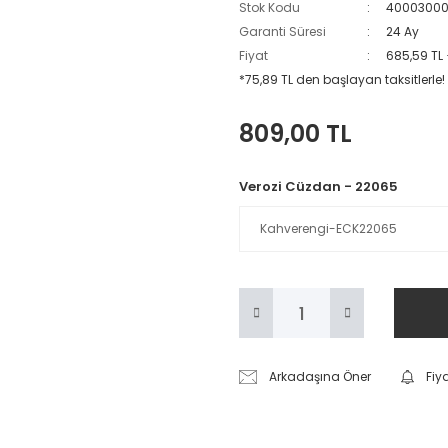
Stok Kodu
4000300
Garanti Süresi
24 Ay
Fiyat
685,59 TL
*75,89 TL den başlayan taksitlerle!
809,00 TL
Verozi Cüzdan - 22065
Arkadaşına Öner
Fiy