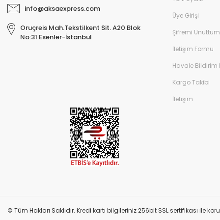
info@aksaexpress.com
Üye Girişi
Oruçreis Mah.Tekstilkent Sit. A20 Blok
Şifremi Unuttum
No:31 Esenler-İstanbul
İletişim Formu
Havale Bildirim
Kargo Takibi
İletişim
© Tüm Hakları Saklıdır. Kredi kartı bilgileriniz 256bit SSL sertifikası ile k