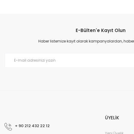
Bu ürünün fiyat bilgisi, resim, ürün açıklamalarında ve diğer konular
Görüş ve önerileriniz için teşekkür ederiz.
E-Bülten'e Kayıt Olun
Ürün resmi kalitesiz, bozuk veya görüntülenemiyor.
Ürün açıklamasında eksik bilgiler bulunuyor.
Haber listemize kayıt olarak kampanyalardan, haberda
Ürün bilgilerinde hatalar bulunuyor.
Ürün fiyatı diğer sitelerden daha pahalı.
Bu ürüne benzer farklı alternatifler olmalı.
ÜYELİK
+ 90 212 432 22 12
Yeni Üyelik