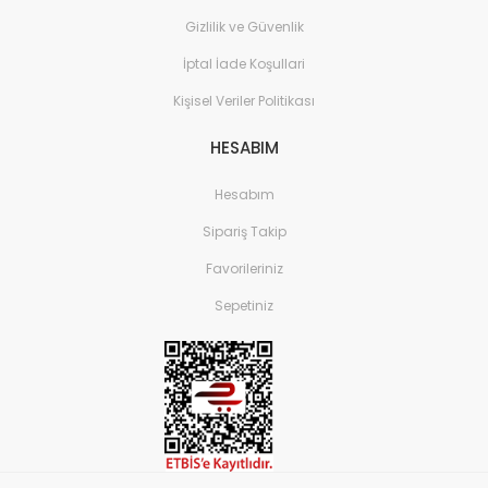
Gizlilik ve Güvenlik
İptal İade Koşullari
Kişisel Veriler Politikası
HESABIM
Hesabım
Sipariş Takip
Favorileriniz
Sepetiniz