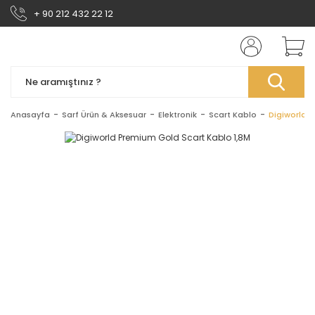
+ 90 212 432 22 12
Anasayfa
Sarf Ürün & Aksesuar
Elektronik
Scart Kablo
Digiworld 