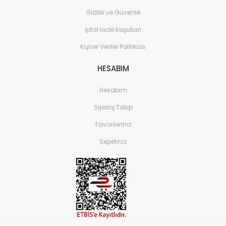
Gizlilik ve Güvenlik
İptal İade Koşullari
Kişisel Veriler Politikası
HESABIM
Hesabım
Sipariş Takip
Favorileriniz
Sepetiniz