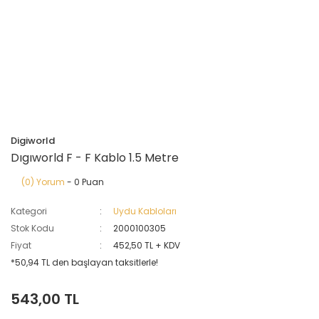
Digiworld
Dıgıworld F - F Kablo 1.5 Metre
(0) Yorum
- 0 Puan
Kategori
Uydu Kabloları
Stok Kodu
2000100305
Fiyat
452,50 TL + KDV
*50,94 TL den başlayan taksitlerle!
543,00 TL