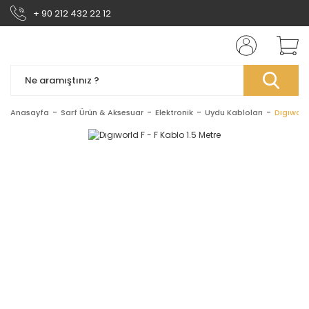
+ 90 212 432 22 12
Anasayfa
Sarf Ürün & Aksesuar
Elektronik
Uydu Kabloları
Dıgıworld