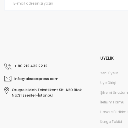
Bu ürüne benzer farklı alternatifler olmalı.
ÜYELİK
+ 90 212 432 22 12
Yeni Üyelik
info@aksaexpress.com
Üye Girişi
Oruçreis Mah.Tekstilkent Sit. A20 Blok
Şifremi Unuttum
No:31 Esenler-İstanbul
İletişim Formu
Havale Bildirim
Kargo Takibi