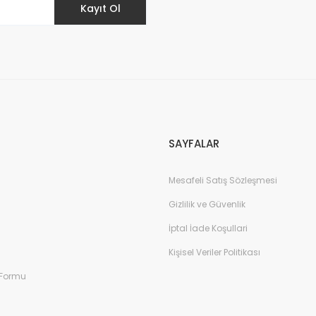
Kayıt Ol
Gönder
SAYFALAR
Mesafeli Satış Sözleşmesi
Gizlilik ve Güvenlik
İptal İade Koşullari
Kişisel Veriler Politikası
 Formu