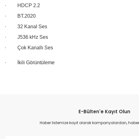
·
HDCP 2.2
·
BT.2020
·
32 Kanal Ses
·
J536 kHz Ses
·
Çok Kanallı Ses
·
İkili Görüntüleme
Bu ürünün fiyat bilgisi, resim, ürün açıklamalarında ve diğer konular
Görüş ve önerileriniz için teşekkür ederiz.
E-Bülten'e Kayıt Olun
Ürün resmi kalitesiz, bozuk veya görüntülenemiyor.
Ürün açıklamasında eksik bilgiler bulunuyor.
Haber listemize kayıt olarak kampanyalardan, haberda
Ürün bilgilerinde hatalar bulunuyor.
Ürün fiyatı diğer sitelerden daha pahalı.