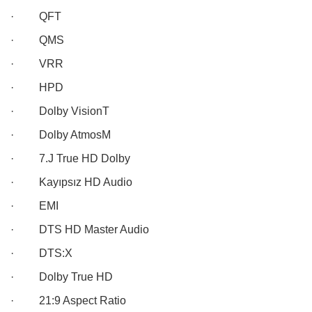
·
QFT
·
QMS
·
VRR
·
HPD
·
Dolby VisionT
·
Dolby AtmosM
·
7.J True HD Dolby
·
Kayıpsız HD Audio
·
EMI
·
DTS HD Master Audio
·
DTS:X
·
Dolby True HD
·
21:9 Aspect Ratio