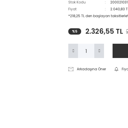
Stok Kodu
200021031
Fiyat
2.040,83 T
*218,25 TL den başlayan taksitlerle!
2.326,55 TL
%5
Arkadaşına Öner
Fiy