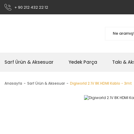
+ 90 212 432 22 12
Sarf Ürün & Aksesuar
Yedek Parça
Takı & A
Anasayfa
Sarf Ürün & Aksesuar
Digiworld 2.1V 8K HDMI Kablo - 3mt