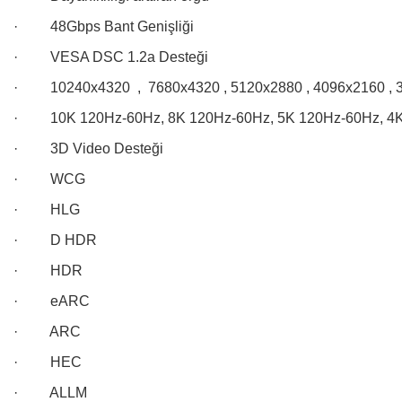
·
48Gbps Bant Genişliği
·
VESA DSC 1.2a Desteği
·
10240x4320 , 7680x4320 , 5120x2880 , 4096x2160 ,
·
10K 120Hz-60Hz, 8K 120Hz-60Hz, 5K 120Hz-60Hz, 4
·
3D Video Desteği
·
WCG
·
HLG
·
D HDR
·
HDR
·
eARC
·
ARC
·
HEC
·
ALLM