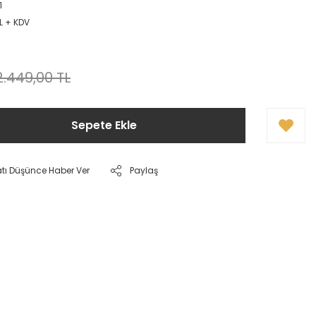
1
L + KDV
2.449,00 TL
Sepete Ekle
atı Düşünce Haber Ver
Paylaş