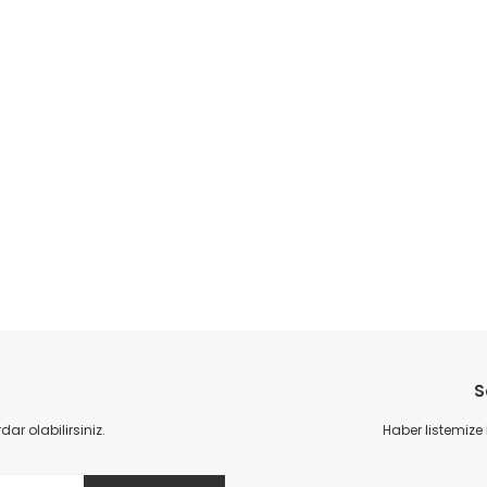
da yetersiz gördüğünüz noktaları öneri formunu kullanarak tarafımıza il
Bu ürüne ilk yorumu siz yapın!
S
Yorum Yaz
r olabilirsiniz.
Haber listemize