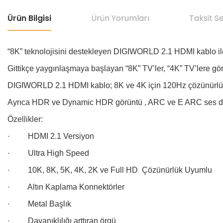
Ürün Bilgisi
Ürün Yorumları
Taksit S
“8K” teknolojisini destekleyen DIGIWORLD 2.1 HDMI kablo ile 
Gittikçe yaygınlaşmaya başlayan “8K” TV’ler, “4K” TV’lere gö
DIGIWORLD 2.1 HDMI kablo; 8K ve 4K için 120Hz çözünürlük 
Ayrıca HDR ve Dynamic HDR görüntü , ARC ve E ARC ses des
Özellikler:
·
HDMI 2.1 Versiyon
·
Ultra High Speed
·
10K, 8K, 5K, 4K, 2K ve Full HD Çözünürlük Uyumlu
·
Altın Kaplama Konnektörler
·
Metal Başlık
·
Dayanıklılığı arttıran örgü